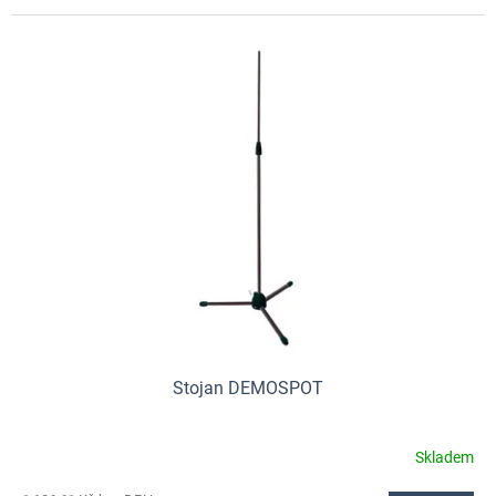
5
hvězdiček.
Stojan DEMOSPOT
Skladem
Průměrné
hodnocení