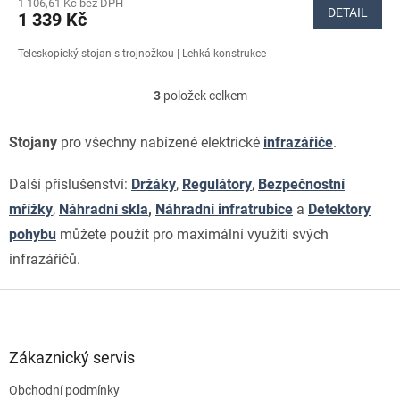
1 106,61 Kč bez DPH
produktu
DETAIL
1 339 Kč
je
5,0
Teleskopický stojan s trojnožkou | Lehká konstrukce
z
5
hvězdiček.
3
položek celkem
O
v
l
Stojany
pro všechny nabízené elektrické
infrazářiče
.
á
d
Další příslušenství:
Držáky
,
Regulátory
,
Bezpečnostní
a
c
mřížky
,
Náhradní skla
,
Náhradní infratrubice
a
Detektory
í
pohybu
můžete použít pro maximální využití svých
p
r
infrazářičů.
v
k
Z
y
á
v
p
ý
a
Zákaznický servis
p
i
t
s
Obchodní podmínky
í