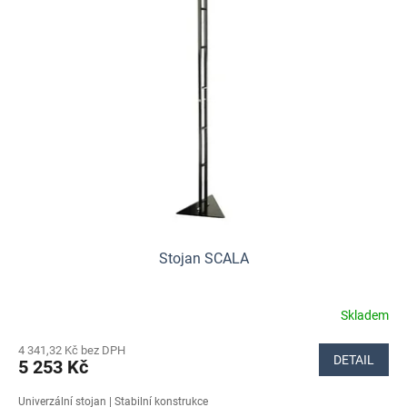
Stojan SCALA
Skladem
Průměrné
hodnocení
4 341,32 Kč bez DPH
produktu
DETAIL
5 253 Kč
je
5,0
Univerzální stojan | Stabilní konstrukce
z