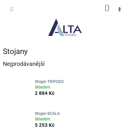
Přejít
NÁKUP
na
obsah
KOŠÍK
Stojany
Nejprodávanější
Stojan TRIPOD2
Skladem
2 884 Kč
Stojan SCALA
Skladem
5 253 Kč