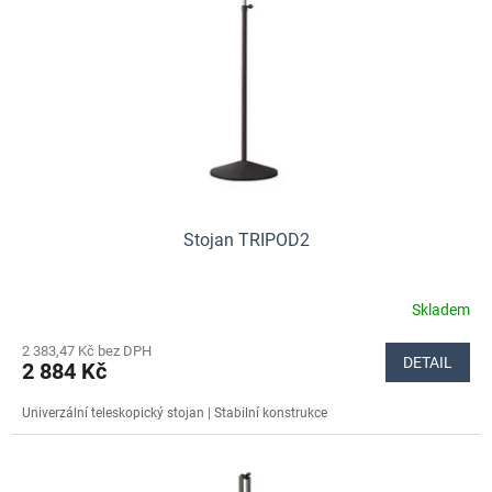
p
r
o
d
u
k
t
ů
Stojan TRIPOD2
Skladem
Průměrné
hodnocení
2 383,47 Kč bez DPH
produktu
DETAIL
2 884 Kč
je
5,0
Univerzální teleskopický stojan | Stabilní konstrukce
z
5
hvězdiček.