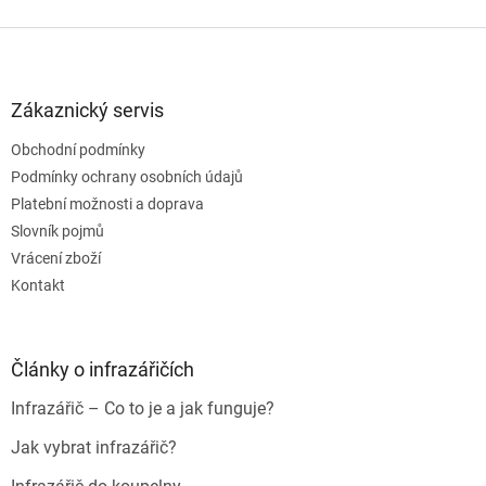
Z
á
p
a
Zákaznický servis
t
Obchodní podmínky
í
Podmínky ochrany osobních údajů
Platební možnosti a doprava
Slovník pojmů
Vrácení zboží
Kontakt
Články o infrazářičích
Infrazářič – Co to je a jak funguje?
Jak vybrat infrazářič?