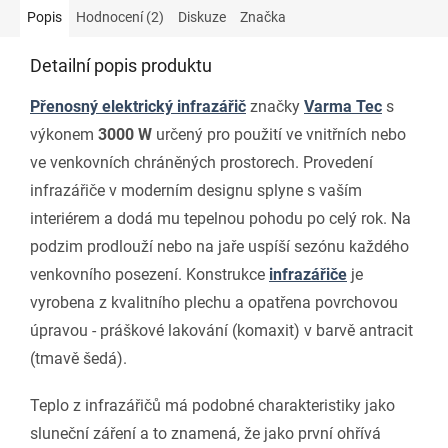
Popis
Hodnocení (2)
Diskuze
Značka
Detailní popis produktu
Přenosný elektrický infrazářič
značky
Varma Tec
s
výkonem
3000 W
určený pro použití ve vnitřních nebo
ve venkovních chráněných prostorech. Provedení
infrazářiče v moderním designu splyne s vaším
interiérem a dodá mu tepelnou pohodu po celý rok. Na
podzim prodlouží nebo na jaře uspíší sezónu každého
venkovního posezení. Konstrukce
infrazářiče
je
vyrobena z kvalitního plechu a opatřena povrchovou
úpravou - práškové lakování (komaxit) v barvě antracit
(tmavě šedá).
Teplo z infrazářičů má podobné charakteristiky jako
sluneční záření a to znamená, že jako první ohřívá