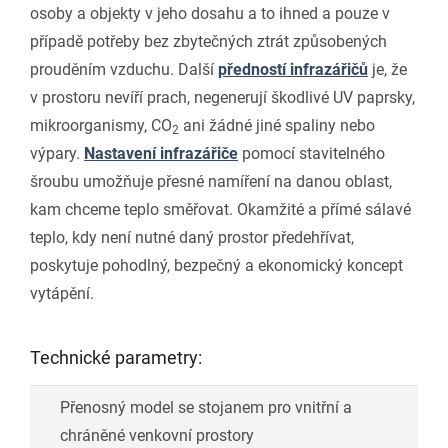
osoby a objekty v jeho dosahu a to ihned a pouze v
případě potřeby bez zbytečných ztrát způsobených
prouděním vzduchu. Další
předností infrazářičů
je, že
v prostoru nevíří prach, negenerují škodlivé UV paprsky,
mikroorganismy, CO
ani žádné jiné spaliny nebo
2
výpary.
Nastavení infrazářiče
pomocí stavitelného
šroubu umožňuje přesné namíření na danou oblast,
kam chceme teplo směřovat. Okamžité a přímé sálavé
teplo, kdy není nutné daný prostor předehřívat,
poskytuje pohodlný, bezpečný a ekonomický koncept
vytápění.
Technické parametry:
Přenosný model se stojanem pro vnitřní a
chráněné venkovní prostory