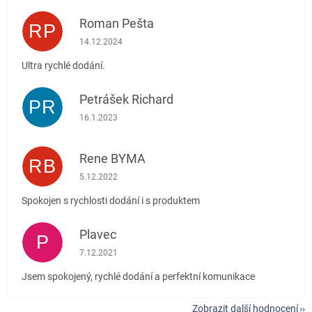
Roman Pešta
RP
Hodnocení obchodu je 5 z 5 hvězdiček.
14.12.2024
Ultra rychlé dodání.
Petrášek Richard
PR
Hodnocení obchodu je 5 z 5 hvězdiček.
16.1.2023
Rene BYMA
RB
Hodnocení obchodu je 5 z 5 hvězdiček.
5.12.2022
Spokojen s rychlosti dodání i s produktem
Plavec
P
Hodnocení obchodu je 5 z 5 hvězdiček.
7.12.2021
Jsem spokojený, rychlé dodání a perfektní komunikace
Zobrazit další hodnocení