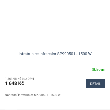
Infratrubice Infracalor SP990501 - 1500 W
Skladem
Průměrné
hodnocení
1 361,98 Kč bez DPH
produktu
1 648 Kč
DETAIL
je
5,0
z
Náhradní infratrubice SP990501 | 1500 W
5
hvězdiček.