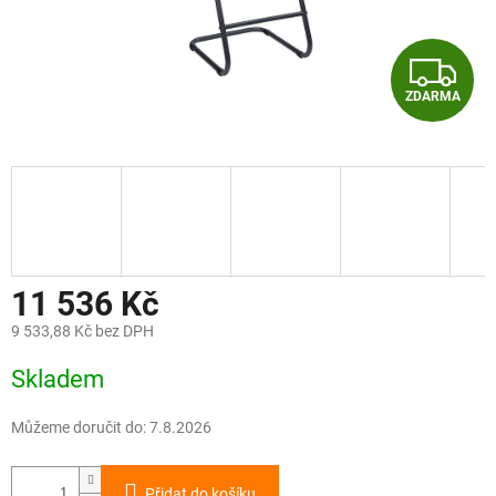
Z
ZDARMA
D
A
R
M
A
11 536 Kč
9 533,88 Kč bez DPH
Měrná
Skladem
cena:
Můžeme doručit do:
7.8.2026
Přidat do košíku