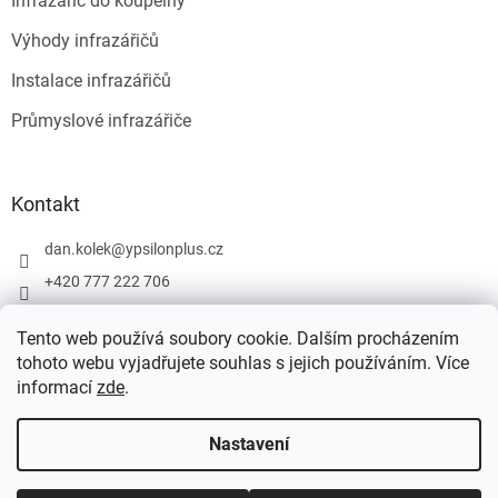
Infrazářič do koupelny
Výhody infrazářičů
Instalace infrazářičů
Průmyslové infrazářiče
Kontakt
dan.kolek
@
ypsilonplus.cz
+420 777 222 706
altatrading.cz
Tento web používá soubory cookie. Dalším procházením
altatrading.cz
tohoto webu vyjadřujete souhlas s jejich používáním. Více
informací
zde
.
Vytvořil Shoptet
Nastavení
Copyright 2026
ALTATRADING.cz
. Všechna práva vyhrazena.