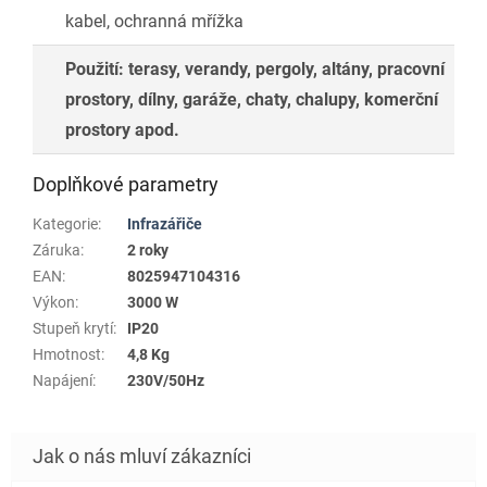
kabel, ochranná mřížka
Použití: terasy, verandy, pergoly, altány, pracovní
prostory, dílny, garáže, chaty, chalupy, komerční
prostory apod.
Doplňkové parametry
Kategorie
:
Infrazářiče
Záruka
:
2 roky
EAN
:
8025947104316
Výkon
:
3000 W
Stupeň krytí
:
IP20
Hmotnost
:
4,8 Kg
Napájení
:
230V/50Hz