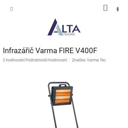
Přejít
NÁKUP
na
obsah
KOŠÍK
Infrazářič Varma FIRE V400F
Průměrné
2 hodnocení
Podrobnosti hodnocení
Značka:
Varma Tec
hodnocení
produktu
je
5,0
z
5
hvězdiček.